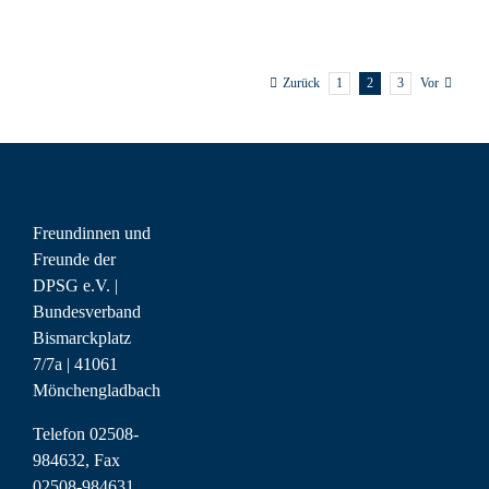
1
2
3
Zurück
Vor
Freundinnen und
Freunde der
DPSG e.V. |
Bundesverband
Bismarckplatz
7/7a | 41061
Mönchengladbach
Telefon 02508-
984632, Fax
02508-984631