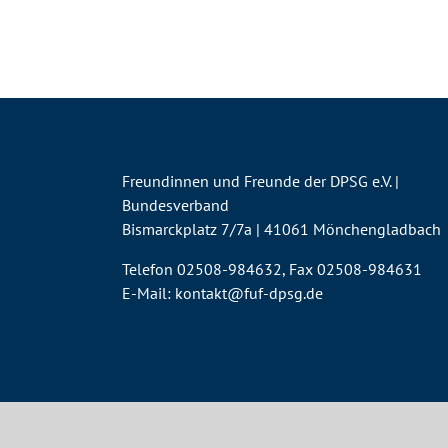
Freundinnen und Freunde der DPSG e.V. |
Bundesverband
Bismarckplatz 7/7a | 41061 Mönchengladbach
Telefon 02508-984632, Fax 02508-984631
E-Mail:
kontakt@fuf-dpsg.de
Copyright | All Rights Reserved |
Impressum
|
Datensc