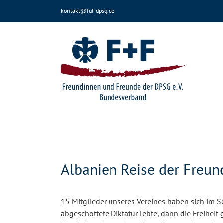
Zum
kontakt@fuf-dpsg.de
Inhalt
springen
Albanien Reise der Freu
15 Mitglieder unseres Vereines haben sich im S
abgeschottete Diktatur lebte, dann die Freihei